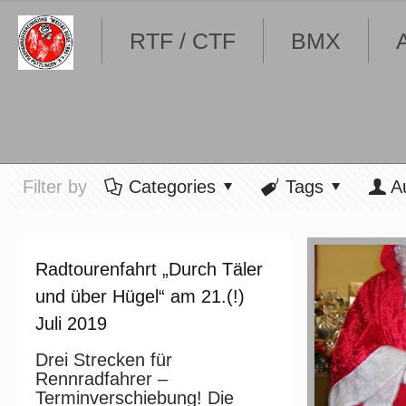
RTF / CTF
BMX
Filter by
Categories
Tags
A
Radtourenfahrt „Durch Täler
und über Hügel“ am 21.(!)
Juli 2019
Drei Strecken für
Rennradfahrer –
Terminverschiebung! Die