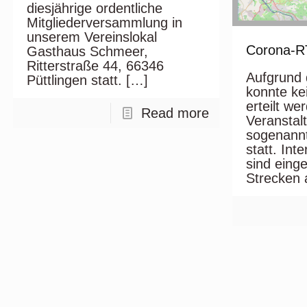
diesjährige ordentliche
Mitgliederversammlung in
unserem Vereinslokal
Corona-R
Gasthaus Schmeer,
Ritterstraße 44, 66346
Aufgrund
Püttlingen statt.
[…]
konnte k
erteilt we
Read more
Veranstalt
sogenann
statt. Int
sind einge
Strecken 