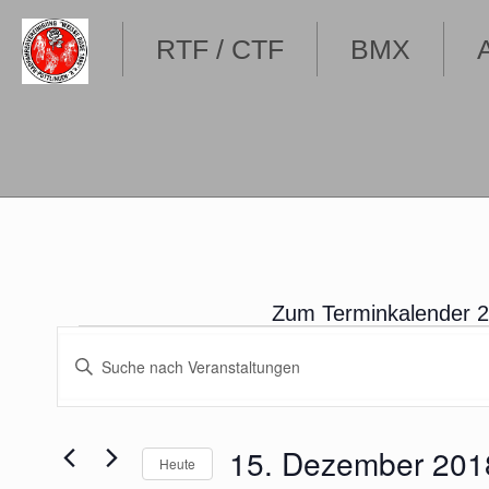
RTF / CTF
BMX
Zum Terminkalender 
Veranstaltungen
Veranstaltungen
Bitte
Suche
Schlüsselwort
eingeben.
und
Suche
Ansichten,
nach
15. Dezember 201
Heute
Veranstaltungen
Navigation