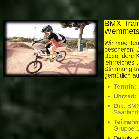
BMX-Train
Wemmetsw
Wir möchten
bescheren! J
Besondere Ke
lehrreiches
Stimmung tr
gemütlich au
Termin:
Uhrzeit:
Ort:
BMX-
Saarland
Teilneh
Gruppe 1
Details 