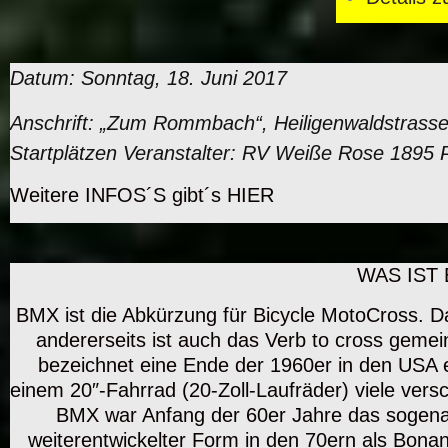
Datum: Sonntag, 18. Juni 2017
Anschrift: „Zum Rommbach“, Heiligenwaldstrass
Startplätzen Veranstalter: RV Weiße Rose 1895 P
Weitere INFOS´S gibt´s
HIER
WAS IST
BMX ist die Abkürzung für Bicycle MotoCross. Da
andererseits ist auch das Verb to cross geme
bezeichnet eine Ende der 1960er in den USA e
einem 20″-Fahrrad (20-Zoll-Laufräder) viele vers
BMX war Anfang der 60er Jahre das sogenan
weiterentwickelter Form in den 70ern als Bona