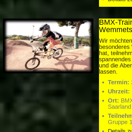
BMX-Train
Wemmetsw
Wir möchten
besonderes 
hat, teilneh
spannendes 
und die Abe
lassen.
Termin:
Uhrzeit:
Ort:
BMX-
Saarland
Teilneh
Gruppe 1
Details 